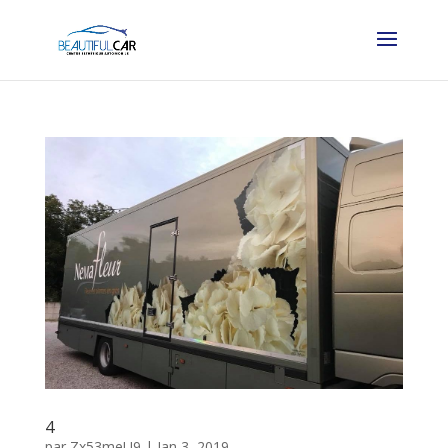
4
par
Zx53meU9
|
Jan 3, 2019